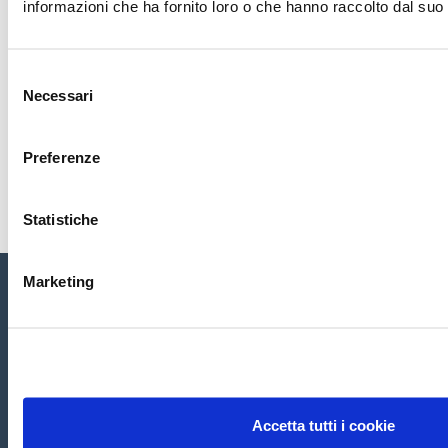
informazioni che ha fornito loro o che hanno raccolto dal suo u
Name
Email
Selezione
Necessari
del
consenso
Preferenze
Submit
Statistiche
Marketing
Home
Chi siamo
Servizi
Conta
tti
CRM ASSISTANCE
di Ghiotti Massimo -
Codice Operatore Economico SM28648
Accetta tutti i cookie
Sede Principale:
Via Tre Settembre, 99 Dogana
47891 San Marino