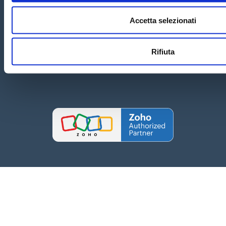
Tel. 0549-954317 Email:
i
nfo@crmassistance.com
Accetta selezionati
Copyright
©
2020 San Marino - CRM ASSISTANCE di Ghiotti
Massimo
Privacy Policy
Cookie Policy
-
Informativa Potenziali
Clienti
-
Informativa Clienti
Rifiuta