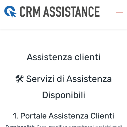
Skip
to
main
content
Assistenza clienti
🛠️ Servizi di Assistenza
Disponibili
1. Portale Assistenza Clienti
Funzionalità
: Crea, modifica e monitora i tuoi ticket di