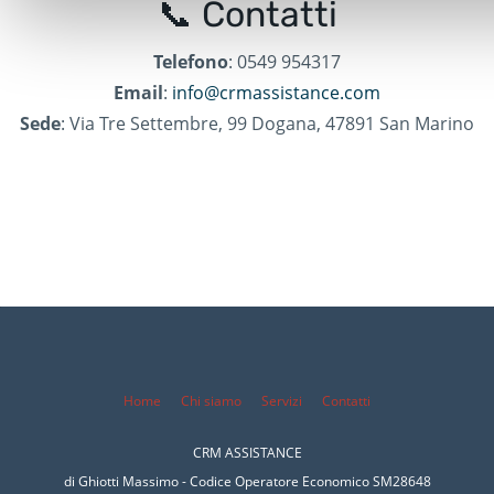
📞 Contatti
Telefono
: 0549 954317​
Email
:
info@crmassistance.com
Sede
: Via Tre Settembre, 99 Dogana, 47891 San Marino
Home
Chi siamo
Servizi
Conta
tti
CRM ASSISTANCE
di Ghiotti Massimo -
Codice Operatore Economico SM28648