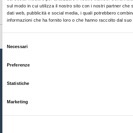
sul modo in cui utilizza il nostro sito con i nostri partner che 
dati web, pubblicità e social media, i quali potrebbero combin
informazioni che ha fornito loro o che hanno raccolto dal suo u
Selezione
Necessari
del
consenso
Preferenze
Home
Chi siamo
Servizi
Conta
tti
Statistiche
CRM ASSISTANCE
di Ghiotti Massimo -
Codice Operatore Economico SM28648
Marketing
Sede Principale:
Via Tre Settembre, 99 Dogana
47891 San Marino
Tel. 0549-954317 Email:
i
nfo@crmassistance.com
Copyright
©
2020 San Marino - CRM ASSISTANCE di Ghiotti
Massimo
Privacy Policy
Cookie Policy
-
Informativa Potenziali
Clienti
-