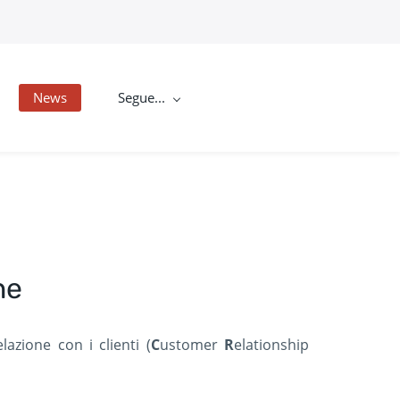
News
Segue...
he
lazione con i clienti (
C
ustomer
R
elationship