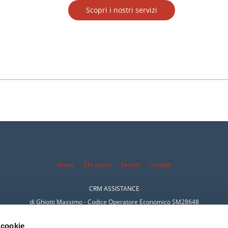
Scopri i nostri servizi
Home
Chi siamo
Servizi
Conta
tti
CRM ASSISTANCE
di Ghiotti Massimo -
Codice Operatore Economico SM28648
Sede Principale:
Via Tre Settembre, 99 Dogana
47891 San Marino
 cookie
Tel. 0549-954317 Email:
i
nfo@crmassistance.com