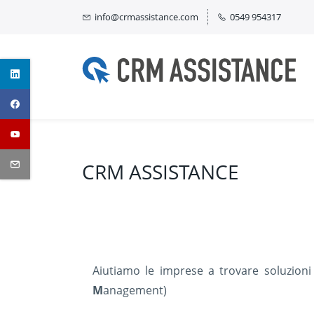
Skip
info@crmassistance.com
0549 954317
to
main
content
CRM ASSISTANCE
Aiutiamo le imprese a trovare soluzioni d
M
anagement)