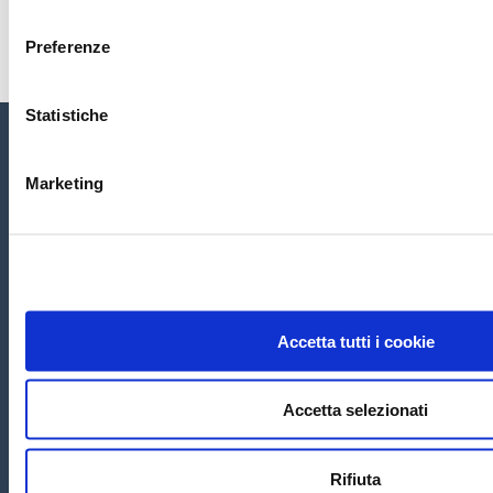
consenso
Submit
Preferenze
Statistiche
Marketing
Home
Chi siamo
Servizi
Conta
tti
CRM ASSISTANCE
di Ghiotti Massimo -
Codice Operatore Economico SM28648
Sede Principale:
Via Tre Settembre, 99 Dogana
47891 San Marino
Tel. 0549-954317 Email:
i
nfo@crmassistance.com
Accetta tutti i cookie
Copyright
©
2020 San Marino - CRM ASSISTANCE di Ghiotti
Massimo
Privacy Policy
Cookie Policy
-
Informativa Potenziali
Clienti
-
Accetta selezionati
Informativa Clienti
Rifiuta