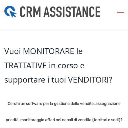
Skip
to
main
content
Vuoi MONITORARE le
TRATTATIVE in corso e
supportare i tuoi VENDITORI?
Cerchi un software per la gestione delle vendite, assegnazione
priorità, monitoraggio affari nei canali di vendita (territori e sedi)?