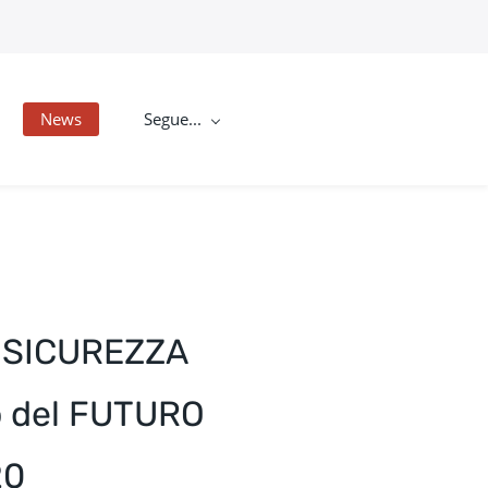
News
Segue...
tta SICUREZZA
ro del FUTURO
20