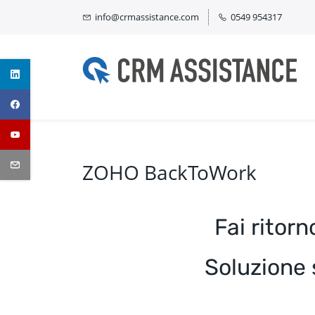
Skip
info@crmassistance.com
0549 954317
to
main
content
ZOHO BackToWork
Fai ritor
​Soluzione