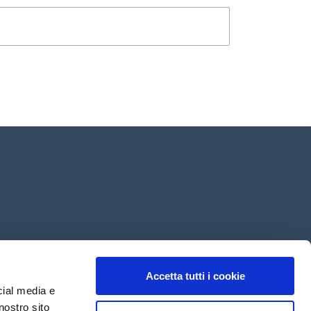
Accetta tutti i cookie
enziali
Clienti
-
Informativa Clienti
cial media e
nostro sito