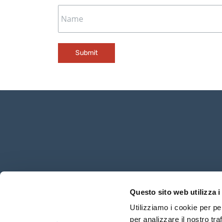
Submit
Questo sito web utilizza i
Copyright
©
2020 San Marino - C
Utilizziamo i cookie per pe
per analizzare il nostro tra