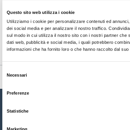
più comuni in CRM, ma queste possono anche essere
personalizzate per soddisfare le preferenze dell'utente.
Questo sito web utilizza i cookie
Utilizziamo i cookie per personalizzare contenuti ed annunci, 
Clicca qui per info
dei social media e per analizzare il nostro traffico. Condividi
sul modo in cui utilizza il nostro sito con i nostri partner che 
dati web, pubblicità e social media, i quali potrebbero combin
informazioni che ha fornito loro o che hanno raccolto dal suo u
Selezione
Necessari
del
consenso
Preferenze
Statistiche
Home
Chi siamo
Servizi
Conta
tti
CRM ASSISTANCE
Marketing