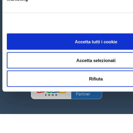
di Ghiotti Massimo -
Codice Operatore Economico SM28648
Sede Principale:
Via Tre Settembre, 99 Dogana
47891 San Marino
Tel. 0549-954317 Email:
i
nfo@crmassistance.com
Copyright
©
2020 San Marino - CRM ASSISTANCE di Ghiotti
Massimo
Privacy Policy
Cookie Policy
-
Informativa Potenziali
Clienti
-
Accetta tutti i cookie
Informativa Clienti
Accetta selezionati
Rifiuta