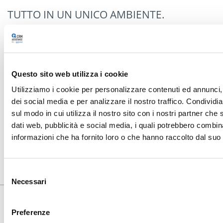
TUTTO IN UN UNICO AMBIENTE.
CONTATTAMI PER UNA DEMO GRATUITA:
clicca qui
ATTIVA LA VERSIONE TRIAL GRATUITA PER
Questo sito web utilizza i cookie
30 GIORNI:
clicca qui
Utilizziamo i cookie per personalizzare contenuti ed annunci, 
dei social media e per analizzare il nostro traffico. Condividi
sul modo in cui utilizza il nostro sito con i nostri partner che 
PROVA DI 30 GIORNI GRATUITA
dati web, pubblicità e social media, i quali potrebbero combin
informazioni che ha fornito loro o che hanno raccolto dal suo u
Selezione
Necessari
del
consenso
Preferenze