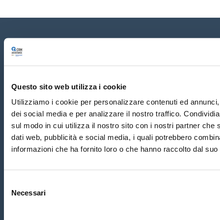
Home
Chi siamo
Servizi
Conta
tti
CRM ASSISTANCE
Questo sito web utilizza i cookie
di Ghiotti Massimo -
Codice Operatore Economico SM28648
Utilizziamo i cookie per personalizzare contenuti ed annunci, 
Sede Principale:
Via Tre Settembre, 99 Dogana
47891 San Marino
dei social media e per analizzare il nostro traffico. Condividi
Tel. 0549-954317 Email:
i
nfo@crmassistance.com
sul modo in cui utilizza il nostro sito con i nostri partner che 
Copyright
©
2020 San Marino - CRM ASSISTANCE di Ghiotti
dati web, pubblicità e social media, i quali potrebbero combin
Massimo
Privacy Policy
Cookie Policy
-
Informativa Potenziali
Clienti
-
informazioni che ha fornito loro o che hanno raccolto dal suo u
Informativa Clienti
Selezione
Necessari
del
consenso