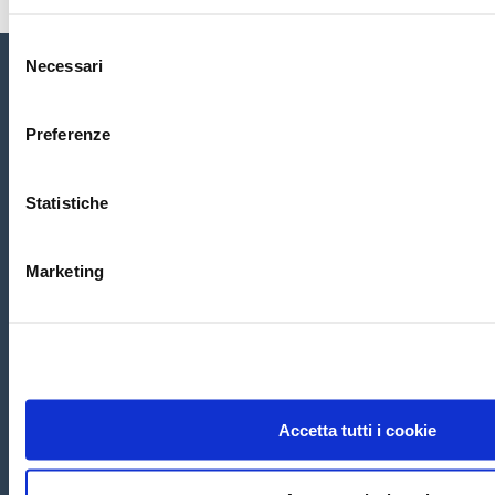
Selezione
Necessari
del
consenso
Home
Chi siamo
Servizi
Conta
tti
Preferenze
CRM ASSISTANCE
Statistiche
di Ghiotti Massimo -
Codice Operatore Economico SM28648
Sede Principale:
Via Tre Settembre, 99 Dogana
47891 San Marino
Tel. 0549-954317 Email:
i
nfo@crmassistance.com
Marketing
Copyright
©
2020 San Marino - CRM ASSISTANCE di Ghiotti
Massimo
Privacy Policy
Cookie Policy
-
Informativa Potenziali
Clienti
-
Informativa Clienti
Accetta tutti i cookie