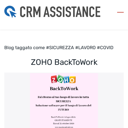
Skip
to
main
content
Blog taggato come #SICUREZZA #LAVORO #COVID
ZOHO BackToWork